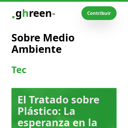
.
g
h
reen
Contribuir
™
Sobre Medio
Ambiente
Tecnologías
El Tratado sobre
Plástico: La
esperanza en la